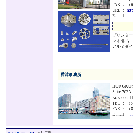
FAX ： （6
URL ：
htt
E-mail ：
m
プリンター
レオ部品、
アルミダイ
香港事務所
HONGKON
Suite 702A.
Kowloon, H
TEL ： （
FAX ： （8
E-mail ：
h
本社工場 ：