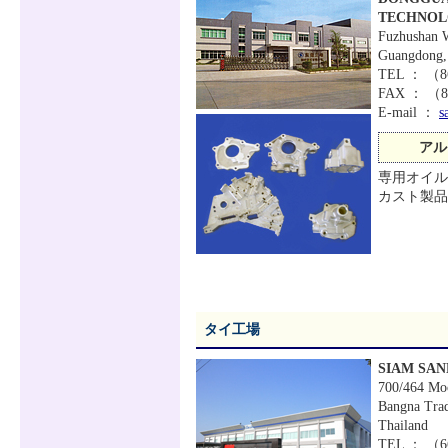
TECHNOL
Fuzhushan 
Guangdong,
TEL ： （
FAX ： （86
E-mail ：
s
アル
専用オイル
カスト製品
タイ工場
SIAM SAN
700/464 Moo
Bangna Tra
Thailand
TEL ： （66