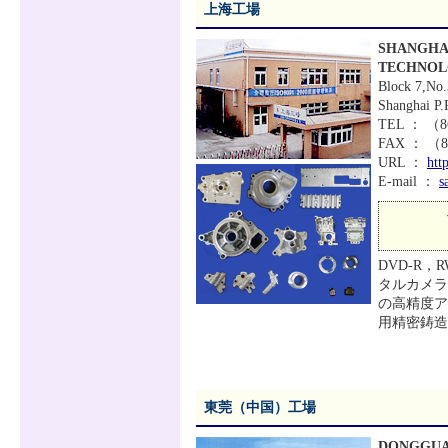
上海工場
SHANGHAI
TECHNOL
Block 7,No.
Shanghai P.
TEL ： （
FAX ： （86
URL ：
htt
E-mail ：
s
DVD-R
タルカメラ
の高精度ア
用精密鋳造
東莞（中国）工場
DONGGUA