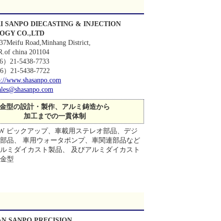
 SANPO DIECASTING & INJECTION
OGY CO.,LTD
37Meifu Road,Minhang District,
R.of china 201104
86）21-5438-7733
）21-5438-7722
p://www.shasanpo.com
ales@shasanpo.com
金型の設計・製作、アルミ鋳造から
加工までの一貫体制
，RW ピックアップ、車載用ステレオ部品、デジ
部品、 車用ウォータポンプ、車関連部品など
ルミダイカスト製品、 及びアルミダイカスト
金型
N SANPO PRECISION